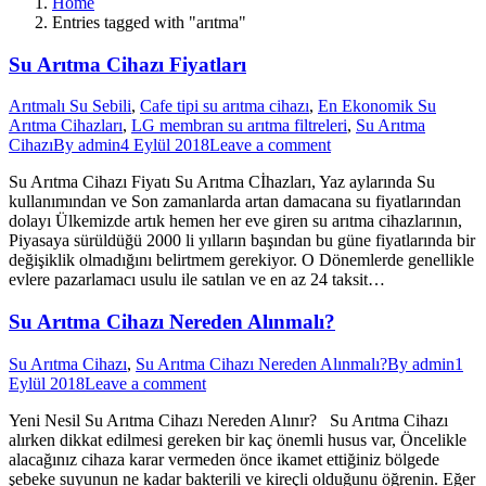
Home
Entries tagged with "arıtma"
Su Arıtma Cihazı Fiyatları
Arıtmalı Su Sebili
,
Cafe tipi su arıtma cihazı
,
En Ekonomik Su
Arıtma Cihazları
,
LG membran su arıtma filtreleri
,
Su Arıtma
Cihazı
By
admin
4 Eylül 2018
Leave a comment
Su Arıtma Cihazı Fiyatı Su Arıtma Cİhazları, Yaz aylarında Su
kullanımından ve Son zamanlarda artan damacana su fiyatlarından
dolayı Ülkemizde artık hemen her eve giren su arıtma cihazlarının,
Piyasaya sürüldüğü 2000 li yılların başından bu güne fiyatlarında bir
değişiklik olmadığını belirtmem gerekiyor. O Dönemlerde genellikle
evlere pazarlamacı usulu ile satılan ve en az 24 taksit…
Su Arıtma Cihazı Nereden Alınmalı?
Su Arıtma Cihazı
,
Su Arıtma Cihazı Nereden Alınmalı?
By
admin
1
Eylül 2018
Leave a comment
Yeni Nesil Su Arıtma Cihazı Nereden Alınır? Su Arıtma Cihazı
alırken dikkat edilmesi gereken bir kaç önemli husus var, Öncelikle
alacağınız cihaza karar vermeden önce ikamet ettiğiniz bölgede
şebeke suyunun ne kadar bakterili ve kireçli olduğunu öğrenin. Eğer