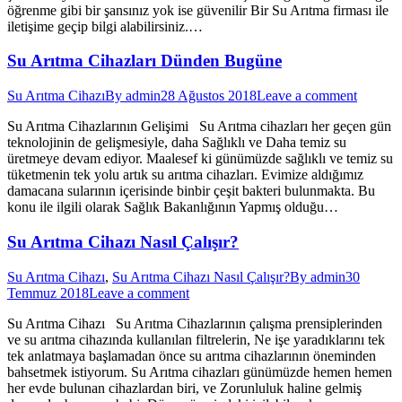
öğrenme gibi bir şansınız yok ise güvenilir Bir Su Arıtma firması ile
iletişime geçip bilgi alabilirsiniz.…
Su Arıtma Cihazları Dünden Bugüne
Su Arıtma Cihazı
By
admin
28 Ağustos 2018
Leave a comment
Su Arıtma Cihazlarının Gelişimi Su Arıtma cihazları her geçen gün
teknolojinin de gelişmesiyle, daha Sağlıklı ve Daha temiz su
üretmeye devam ediyor. Maalesef ki günümüzde sağlıklı ve temiz su
tüketmenin tek yolu artık su arıtma cihazları. Evimize aldığımız
damacana sularının içerisinde binbir çeşit bakteri bulunmakta. Bu
konu ile ilgili olarak Sağlık Bakanlığının Yapmış olduğu…
Su Arıtma Cihazı Nasıl Çalışır?
Su Arıtma Cihazı
,
Su Arıtma Cihazı Nasıl Çalışır?
By
admin
30
Temmuz 2018
Leave a comment
Su Arıtma Cihazı Su Arıtma Cihazlarının çalışma prensiplerinden
ve su arıtma cihazında kullanılan filtrelerin, Ne işe yaradıklarını tek
tek anlatmaya başlamadan önce su arıtma cihazlarının öneminden
bahsetmek istiyorum. Su Arıtma cihazları günümüzde hemen hemen
her evde bulunan cihazlardan biri, ve Zorunluluk haline gelmiş