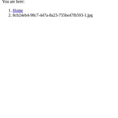
You are here:
Home
8cb24eb4-98c7-447a-8a23-755be47fb593-1.jpg