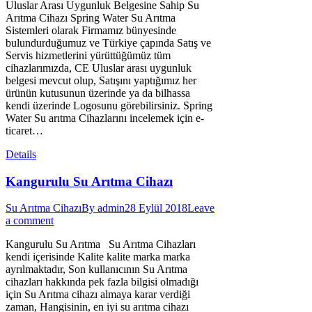
Uluslar Arası Uygunluk Belgesine Sahip Su
Arıtma Cihazı Spring Water Su Arıtma
Sistemleri olarak Firmamız bünyesinde
bulundurduğumuz ve Türkiye çapında Satış ve
Servis hizmetlerini yürüttüğümüz tüm
cihazlarımızda, CE Uluslar arası uygunluk
belgesi mevcut olup, Satışını yaptığımız her
ürünün kutusunun üzerinde ya da bilhassa
kendi üzerinde Logosunu görebilirsiniz. Spring
Water Su arıtma Cihazlarını incelemek için e-
ticaret…
Details
Kangurulu Su Arıtma Cihazı
Su Arıtma Cihazı
By
admin
28 Eylül 2018
Leave
a comment
Kangurulu Su Arıtma Su Arıtma Cihazları
kendi içerisinde Kalite kalite marka marka
ayrılmaktadır, Son kullanıcının Su Arıtma
cihazları hakkında pek fazla bilgisi olmadığı
için Su Arıtma cihazı almaya karar verdiği
zaman, Hangisinin, en iyi su arıtma cihazı