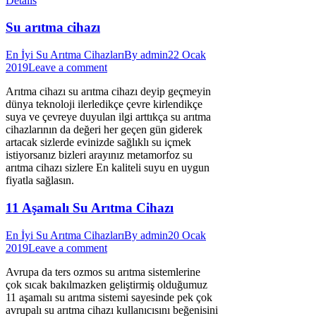
Details
Su arıtma cihazı
En İyi Su Arıtma Cihazları
By
admin
22 Ocak
2019
Leave a comment
Arıtma cihazı su arıtma cihazı deyip geçmeyin
dünya teknoloji ilerledikçe çevre kirlendikçe
suya ve çevreye duyulan ilgi arttıkça su arıtma
cihazlarının da değeri her geçen gün giderek
artacak sizlerde evinizde sağlıklı su içmek
istiyorsanız bizleri arayınız metamorfoz su
arıtma cihazı sizlere En kaliteli suyu en uygun
fiyatla sağlasın.
11 Aşamalı Su Arıtma Cihazı
En İyi Su Arıtma Cihazları
By
admin
20 Ocak
2019
Leave a comment
Avrupa da ters ozmos su arıtma sistemlerine
çok sıcak bakılmazken geliştirmiş olduğumuz
11 aşamalı su arıtma sistemi sayesinde pek çok
avrupalı su arıtma cihazı kullanıcısını beğenisini