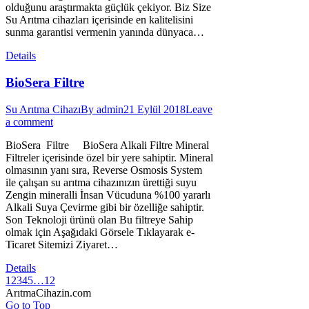
olduğunu araştırmakta güçlük çekiyor. Biz Size
Su Arıtma cihazları içerisinde en kalitelisini
sunma garantisi vermenin yanında dünyaca…
Details
BioSera Filtre
Su Arıtma Cihazı
By
admin
21 Eylül 2018
Leave
a comment
BioSera Filtre BioSera Alkali Filtre Mineral
Filtreler içerisinde özel bir yere sahiptir. Mineral
olmasının yanı sıra, Reverse Osmosis System
ile çalışan su arıtma cihazınızın ürettiği suyu
Zengin mineralli İnsan Vücuduna %100 yararlı
Alkali Suya Çevirme gibi bir özelliğe sahiptir.
Son Teknoloji ürünü olan Bu filtreye Sahip
olmak için Aşağıdaki Görsele Tıklayarak e-
Ticaret Sitemizi Ziyaret…
Details
1
2
3
4
5
…
12
ArıtmaCihazin.com
Go to Top