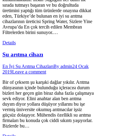
sırada tutmayı başaran ve bu doğrultuda
üretimini yaptığı tüm ürünlerde onayına dikkat
eden, Türkiye’de bulunan en iyi su arıtma
cihazlarının üreticisi Spring Water, Sizlere Yine
Avrupa’da En çok tercih edilen Membran
Filtrelerden birini sunuyor.…
Details
Su arıtma cihazı
En İyi Su Arıtma Cihazları
By
admin
24 Ocak
2019
Leave a comment
Bir of çeksem şu karşıki dağlar yıkılır. Arıtma
dünyasının içinde bulunduğu içleracısı durum
bizleri her geçen gün biraz daha fazla çalışmaya
sevk ediyor. Elini anahtar alan ben arıtma
duyım diyor yollara düşüyor yıllarını bu işe
vermiş üniversite okumuş arıtmacılar işsiz
güçsüz dolaşıyor. Mühendis özellikli su arıtma
firmaları bu konuda çok ciddi sıkıntı yaşıyorlar.
Bizlerde bu…