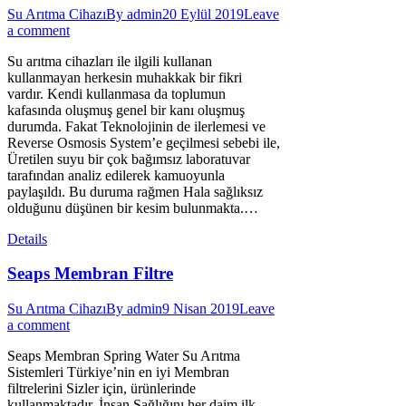
Su Arıtma Cihazı
By
admin
20 Eylül 2019
Leave
a comment
Su arıtma cihazları ile ilgili kullanan
kullanmayan herkesin muhakkak bir fikri
vardır. Kendi kullanmasa da toplumun
kafasında oluşmuş genel bir kanı oluşmuş
durumda. Fakat Teknolojinin de ilerlemesi ve
Reverse Osmosis System’e geçilmesi sebebi ile,
Üretilen suyu bir çok bağımsız laboratuvar
tarafından analiz edilerek kamuoyunla
paylaşıldı. Bu duruma rağmen Hala sağlıksız
olduğunu düşünen bir kesim bulunmakta.…
Details
Seaps Membran Filtre
Su Arıtma Cihazı
By
admin
9 Nisan 2019
Leave
a comment
Seaps Membran Spring Water Su Arıtma
Sistemleri Türkiye’nin en iyi Membran
filtrelerini Sizler için, ürünlerinde
kullanmaktadır. İnsan Sağlığını her daim ilk