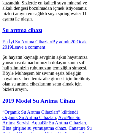
kazandık. Sizlerde en kaliteli suyu mineral ve
alkali dengesi bozulmadan içmek istiyorsanız
bizleri arayın en sağlıklı suya spring water 11
aşama ile ulaşın.
Su arıtma cihazı
En İyi Su Arıtma Cihazları
By
admin
20 Ocak
2019
Leave a comment
Şu hayatın kaynağı sevginin aşkın hayatımıza
yansıması damarlarımızda dolaşan kanın saf
hali zihninizin ruhumuzun temizliğin simgesi.
Böyle Muhteşem bir sıvının eşsiz bileşiğin
hayatımıza ben temiz aile girmesi için üretilmiş
olan su arıtma cihazlarının satın almak için
bizleri arayın.
2019 Model Su Arıtma Cihazı
“Organik Su Arıtma Cihazları” kilitlendi
Organik Su Arıtma Cihazları
,
AcoPlus Su
Arıtma Servisi
,
AquaBir Su Arıtma Cihazları
,
Bina girişine su yumuşatma cihazı
,
Canature Su