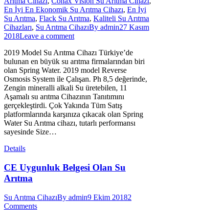
Arıtma Cihazı
,
Conax Vision Su Arıtma Cihazı
,
En İyi En Ekonomik Su Arıtma Cihazı
,
En İyi
Su Arıtma
,
Flack Su Arıtma
,
Kaliteli Su Arıtma
Cihazları
,
Su Arıtma Cihazı
By
admin
27 Kasım
2018
Leave a comment
2019 Model Su Arıtma Cihazı Türkiye’de
bulunan en büyük su arıtma firmalarından biri
olan Spring Water. 2019 model Reverse
Osmosis System ile Çalışan. Ph 8,5 değerinde,
Zengin mineralli alkali Su üretebilen, 11
Aşamalı su arıtma Cihazının Tanıtımını
gerçekleştirdi. Çok Yakında Tüm Satış
platformlarında karşınıza çıkacak olan Spring
Water Su Arıtma cihazı, tutarlı performansı
sayesinde Size…
Details
CE Uygunluk Belgesi Olan Su
Arıtma
Su Arıtma Cihazı
By
admin
9 Ekim 2018
2
Comments