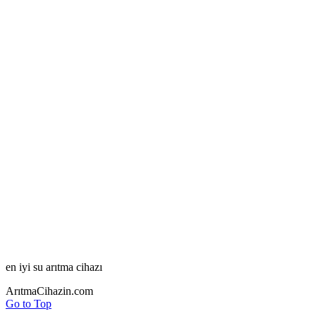
en iyi su arıtma cihazı
ArıtmaCihazin.com
Go to Top