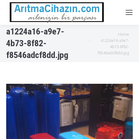
a1224a16-a9e7-
You are here:
Home
a1224a16-a9e7-
4b73-8f82-
4b73-8f82-
f8546adcf8dd.jpg
f8546adcf8dd.jpg