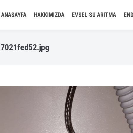
ANASAYFA
HAKKIMIZDA
EVSEL SU ARITMA
END
7021fed52.jpg