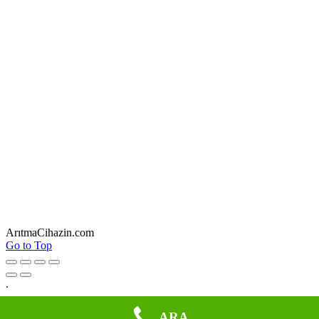
ArıtmaCihazin.com
Go to Top
.
ARA