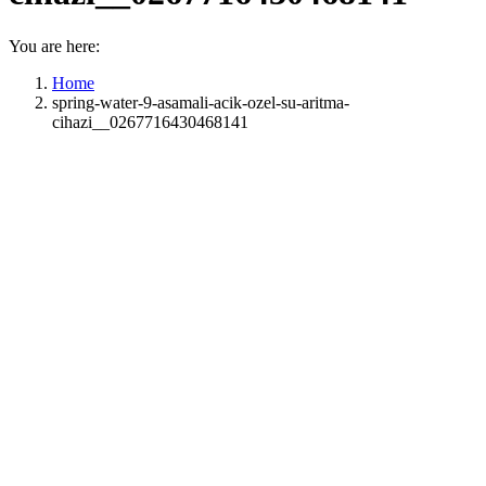
You are here:
Home
spring-water-9-asamali-acik-ozel-su-aritma-
cihazi__0267716430468141