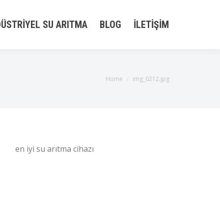
ÜSTRIYEL SU ARITMA
BLOG
İLETIŞIM
You are here:
Home
img_0212.jpg
en iyi su arıtma cihazı