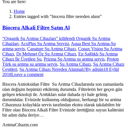
You are here:
Home
Entries tagged with "biocera filtre nereden alınır"
Biocera Alkali Filtre Satın Al
“Organik Su Arıtma Cihazları” kilitlendi Organik Su Arıtma
Cihazları
,
AcoPlus Su Arıtma Servisi
,
Aqua Best Su Arıtma-Su
arıtma servis
,
Canature Su Arıtma Cihazı
,
Conax Vision Su Arıtma
Cihazı
,
Dr Mehmet Öz Su Arıtma Cihazı
,
En Sağlıklı Su Arıtma
Cihazı İle Üretilen Su
,
Prizma Su Arıtma su arıtma servis
,
Proton
Türk su arıtma su arıtma servis
,
Su Arıtma Cihazı
,
Su Arıtma Cihazı
Çeşitleri
,
Su Arıtma Cihazı Nereden Alınmalı?
By
admin
18 Eylül
2018
Leave a comment
Biocera Antioksidan Filtre Su Arıtma Cihazlarında son zamanlarda
olan değişim hepimizi etkilemiş durumda. Filtrelerin her geçen gün
gelişen teknoloji ile. Arıttıkları sular dahada iyi hale gelmiş
durumdalar. Evinizde kullanmış olduğunuz, herhangi bir su arıtma
Cihazınıza kolaylıkla servis tarafından ekstra olarak takılabilen bir
Filtre olan Biocera Alkali Filtre Evinizde ürettiğiniz suyun kalitesini
bir adım daha ileriye…
ArıtmaCihazin.com