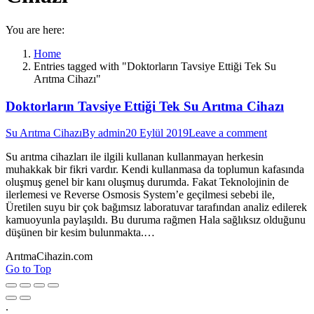
You are here:
Home
Entries tagged with "Doktorların Tavsiye Ettiği Tek Su
Arıtma Cihazı"
Doktorların Tavsiye Ettiği Tek Su Arıtma Cihazı
Su Arıtma Cihazı
By
admin
20 Eylül 2019
Leave a comment
Su arıtma cihazları ile ilgili kullanan kullanmayan herkesin
muhakkak bir fikri vardır. Kendi kullanmasa da toplumun kafasında
oluşmuş genel bir kanı oluşmuş durumda. Fakat Teknolojinin de
ilerlemesi ve Reverse Osmosis System’e geçilmesi sebebi ile,
Üretilen suyu bir çok bağımsız laboratuvar tarafından analiz edilerek
kamuoyunla paylaşıldı. Bu duruma rağmen Hala sağlıksız olduğunu
düşünen bir kesim bulunmakta.…
ArıtmaCihazin.com
Go to Top
.