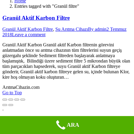
Home
Entries tagged with "Granül filtre"
Granül Aktif Karbon Filtre
Granül Aktif Karbon Filtre
,
Su Arıtma Cihazı
By
admin
2 Temmuz
2018
Leave a comment
Granül Aktif Karbon Granül aktif Karbon filtrenin görevini
anlatmadan önce su arıtma cihazının tüm filtrelerini suyun geçiş
güzergahı şeklinde Sediment filtreden başlayarak anlatmaya
başlamıştık, Bilindiği üzere sediment filtre 5 mikrondan büyük olan
tüm parçacıkları hapsederek, suyu Granül aktif Karbon filtreye
gönderir, Granül aktif karbon filtreye gelen su, içinde bulunan Klor,
kire hoş olmayan koku oluşturan…
ArıtmaCihazin.com
Go to Top
.
ARA