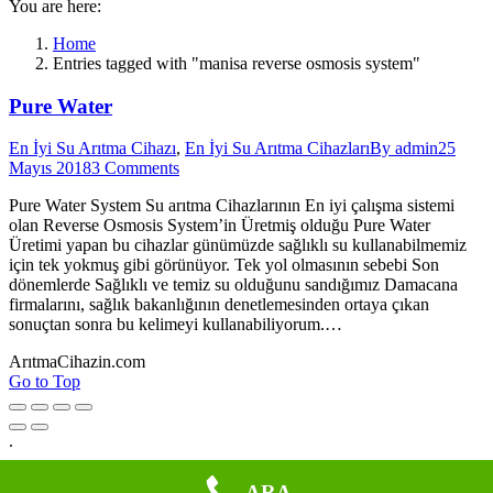
You are here:
Home
Entries tagged with "manisa reverse osmosis system"
Pure Water
En İyi Su Arıtma Cihazı
,
En İyi Su Arıtma Cihazları
By
admin
25
Mayıs 2018
3 Comments
Pure Water System Su arıtma Cihazlarının En iyi çalışma sistemi
olan Reverse Osmosis System’in Üretmiş olduğu Pure Water
Üretimi yapan bu cihazlar günümüzde sağlıklı su kullanabilmemiz
için tek yokmuş gibi görünüyor. Tek yol olmasının sebebi Son
dönemlerde Sağlıklı ve temiz su olduğunu sandığımız Damacana
firmalarını, sağlık bakanlığının denetlemesinden ortaya çıkan
sonuçtan sonra bu kelimeyi kullanabiliyorum.…
ArıtmaCihazin.com
Go to Top
.
ARA