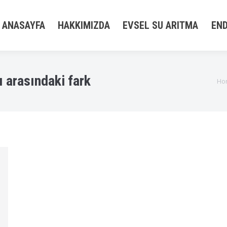
ANASAYFA
HAKKIMIZDA
EVSEL SU ARITMA
END
ı arasındaki fark
You 
Ho