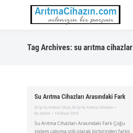
Tag Archives:
su arıtma cihazlar
Su Arıtma Cihazları Arasındaki Fark
En İyi Su Arıtma Cihazı
,
En İyi Su Arıtma Cihazları
By
admin
16 Nisan 2018
Su Arıtma Cihazları Arasındaki Fark Çoğu
sistem çalışma stili olarak birbirinden farklı