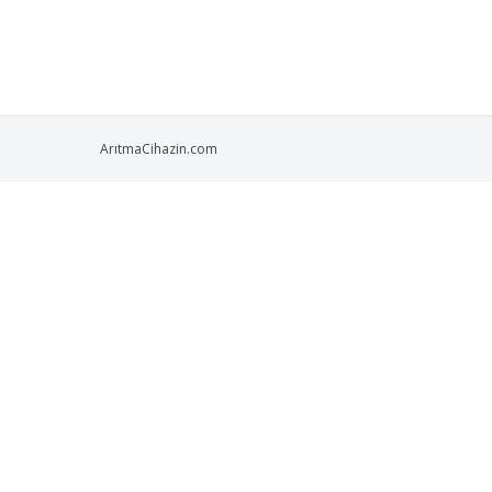
üzerinde yazan Reverse Osmosis System ibares
ArıtmaCihazin.com