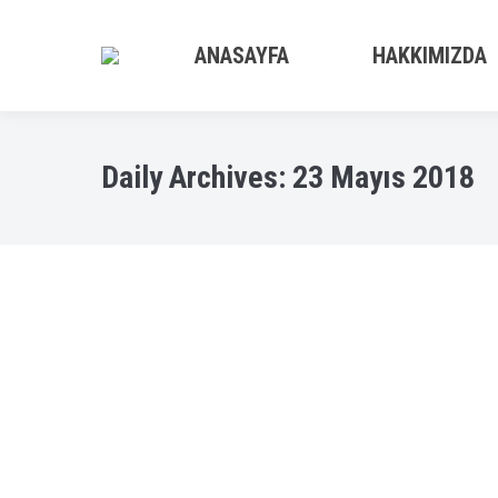
ANASAYFA
HAKKIMIZDA
Daily Archives:
23 Mayıs 2018
Reverse Ozmosis System
En İyi Su Arıtma Cihazı
,
En İyi Su Arıtma Cihazları
By
admi
Ters Ozmos Sistemi En iyi su arıtma sisteml
su kalitesi, Su Arıtma cihazları arasında en ka