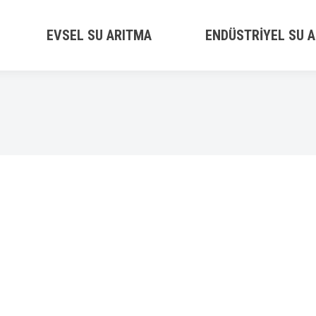
EVSEL SU ARITMA
ENDÜSTRIYEL SU 
n
23 Mayıs 2018
8 Comments
erinden biri olan Ters Ozmos sistemi ( Reverse Osmosis Syste
liteli ve sağlıklı su olarak nitelendirilebilinir. Ters Ozmos S