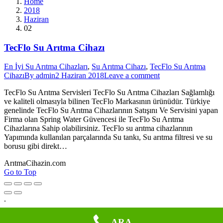
Home
2018
Haziran
02
TecFlo Su Arıtma Cihazı
En İyi Su Arıtma Cihazları
,
Su Arıtma Cihazı
,
TecFlo Su Arıtma
Cihazı
By
admin
2 Haziran 2018
Leave a comment
TecFlo Su Arıtma Servisleri TecFlo Su Arıtma Cihazları Sağlamlığı
ve kaliteli olmasıyla bilinen TecFlo Markasının ürünüdür. Türkiye
genelinde TecFlo Su Arıtma Cihazlarının Satışını Ve Servisini yapan
Firma olan Spring Water Güvencesi ile TecFlo Su Arıtma
Cihazlarına Sahip olabilirsiniz. TecFlo su arıtma cihazlarının
Yapımında kullanılan parçalarında Su tankı, Su arıtma filtresi ve su
borusu gibi direkt…
ArıtmaCihazin.com
Go to Top
.
ARA