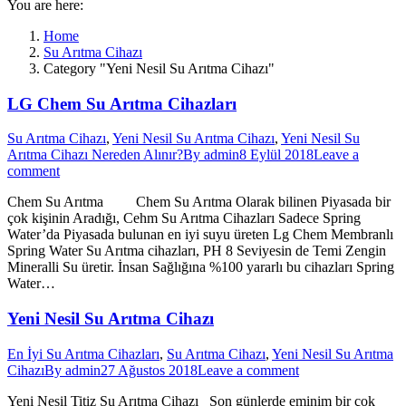
You are here:
Home
Su Arıtma Cihazı
Category "Yeni Nesil Su Arıtma Cihazı"
LG Chem Su Arıtma Cihazları
Su Arıtma Cihazı
,
Yeni Nesil Su Arıtma Cihazı
,
Yeni Nesil Su
Arıtma Cihazı Nereden Alınır?
By
admin
8 Eylül 2018
Leave a
comment
Chem Su Arıtma Chem Su Arıtma Olarak bilinen Piyasada bir
çok kişinin Aradığı, Cehm Su Arıtma Cihazları Sadece Spring
Water’da Piyasada bulunan en iyi suyu üreten Lg Chem Membranlı
Spring Water Su Arıtma cihazları, PH 8 Seviyesin de Temi Zengin
Mineralli Su üretir. İnsan Sağlığına %100 yararlı bu cihazları Spring
Water…
Yeni Nesil Su Arıtma Cihazı
En İyi Su Arıtma Cihazları
,
Su Arıtma Cihazı
,
Yeni Nesil Su Arıtma
Cihazı
By
admin
27 Ağustos 2018
Leave a comment
Yeni Nesil Titiz Su Arıtma Cihazı Son günlerde eminim bir çok