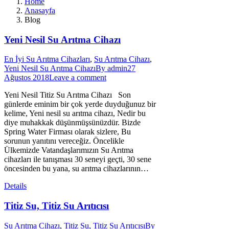
Home
Anasayfa
Blog
Yeni Nesil Su Arıtma Cihazı
En İyi Su Arıtma Cihazları
,
Su Arıtma Cihazı
,
Yeni Nesil Su Arıtma Cihazı
By
admin
27
Ağustos 2018
Leave a comment
Yeni Nesil Titiz Su Arıtma Cihazı Son
günlerde eminim bir çok yerde duyduğunuz bir
kelime, Yeni nesil su arıtma cihazı, Nedir bu
diye muhakkak düşünmüşsünüzdür. Bizde
Spring Water Firması olarak sizlere, Bu
sorunun yanıtını vereceğiz. Öncelikle
Ülkemizde Vatandaşlarımızın Su Arıtma
cihazları ile tanışması 30 seneyi geçti, 30 sene
öncesinden bu yana, su arıtma cihazlarının…
Details
Titiz Su, Titiz Su Arıtıcısı
Su Arıtma Cihazı
,
Titiz Su, Titiz Su Arıtıcısı
By