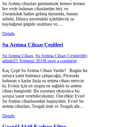
Su Arıtma cihazları günümüzde hemen hemen
her evde bulunan cihazlardan biri, ve
Zorunluluk haline gelmiş durumda, bunun
sebebi, Dünya üzerindeki içilebilecek su
kaynağının gitgide azalması ve,…
Details
Su Arıtma Cihazı Çeşitleri
Su Arıtma Cihazı
,
Su Arıtma Cihazı Çeşitleri
By
admin
25 Temmuz 2018
Leave a comment
Kaç Çeşit Su Arıtma Cihazı Vardır? Bugün bu
soruya yanıt bulmaya çalışacağız, Piyasada
bulunan o kadar fazla su arıtma cihazı mevcut
ki, Eviniz için en uygun en sağlıklı su arıtma
cihazı hangisidir. Bu yazımızı okuyunca bu
soruya yanıt verebileceksiniz. Öncelikle Evsel
Su Arıtma cihazlarından başlayalım. Evsel Su
arıtma cihazları, Tezgah üstü ve Tezgah altı…
Details
Granül Aktif Karbon Filtre