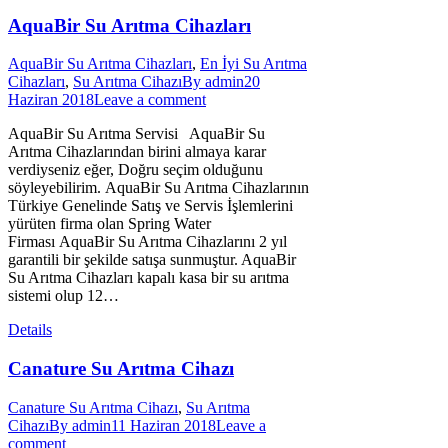
AquaBir Su Arıtma Cihazları
AquaBir Su Arıtma Cihazları
,
En İyi Su Arıtma
Cihazları
,
Su Arıtma Cihazı
By
admin
20
Haziran 2018
Leave a comment
AquaBir Su Arıtma Servisi AquaBir Su
Arıtma Cihazlarından birini almaya karar
verdiyseniz eğer, Doğru seçim olduğunu
söyleyebilirim. AquaBir Su Arıtma Cihazlarının
Türkiye Genelinde Satış ve Servis İşlemlerini
yürüten firma olan Spring Water
Firması AquaBir Su Arıtma Cihazlarını 2 yıl
garantili bir şekilde satışa sunmuştur. AquaBir
Su Arıtma Cihazları kapalı kasa bir su arıtma
sistemi olup 12…
Details
Canature Su Arıtma Cihazı
Canature Su Arıtma Cihazı
,
Su Arıtma
Cihazı
By
admin
11 Haziran 2018
Leave a
comment