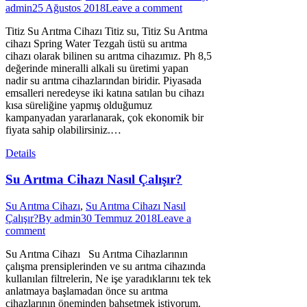
admin
25 Ağustos 2018
Leave a comment
Titiz Su Arıtma Cihazı Titiz su, Titiz Su Arıtma
cihazı Spring Water Tezgah üstü su arıtma
cihazı olarak bilinen su arıtma cihazımız. Ph 8,5
değerinde mineralli alkali su üretimi yapan
nadir su arıtma cihazlarından biridir. Piyasada
emsalleri neredeyse iki katına satılan bu cihazı
kısa süreliğine yapmış olduğumuz
kampanyadan yararlanarak, çok ekonomik bir
fiyata sahip olabilirsiniz.…
Details
Su Arıtma Cihazı Nasıl Çalışır?
Su Arıtma Cihazı
,
Su Arıtma Cihazı Nasıl
Çalışır?
By
admin
30 Temmuz 2018
Leave a
comment
Su Arıtma Cihazı Su Arıtma Cihazlarının
çalışma prensiplerinden ve su arıtma cihazında
kullanılan filtrelerin, Ne işe yaradıklarını tek tek
anlatmaya başlamadan önce su arıtma
cihazlarının öneminden bahsetmek istiyorum.