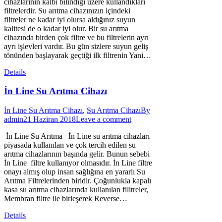
cihazlarının kalbi bilindiği üzere kullandıkları
filtrelerdir. Su arıtma cihazınızın içindeki
filtreler ne kadar iyi olursa aldığınız suyun
kalitesi de o kadar iyi olur. Bir su arıtma
cihazında birden çok filtre ve bu filtrelerin ayrı
ayrı işlevleri vardır. Bu gün sizlere suyun geliş
tönünden başlayarak geçtiği ilk filtrenin Yani…
Details
İn Line Su Arıtma Cihazı
İn Line Su Arıtma Cihazı
,
Su Arıtma Cihazı
By
admin
21 Haziran 2018
Leave a comment
İn Line Su Arıtma İn Line su arıtma cihazları
piyasada kullanılan ve çok tercih edilen su
arıtma cihazlarının başında gelir. Bunun sebebi
İn Line filtre kullanıyor olmasıdır. İn Line filtre
onayı almış olup insan sağlığına en yararlı Su
Arıtma Filtrelerinden biridir. Çoğunlukla kapalı
kasa su arıtma cihazlarında kullanılan filitreler,
Membran filtre ile birleşerek Reverse…
Details