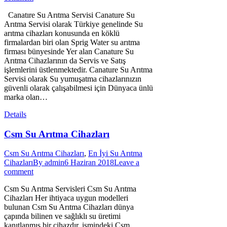
Canatıre Su Arıtma Servisi Canature Su
Arıtma Servisi olarak Türkiye genelinde Su
arıtma cihazları konusunda en köklü
firmalardan biri olan Sprig Water su arıtma
firması bünyesinde Yer alan Canature Su
Arıtma Cihazlarının da Servis ve Satış
işlemlerini üstlenmektedir. Canature Su Arıtma
Servisi olarak Su yumuşatma cihazlarınızın
güvenli olarak çalışabilmesi için Dünyaca ünlü
marka olan…
Details
Csm Su Arıtma Cihazları
Csm Su Arıtma Cihazları
,
En İyi Su Arıtma
Cihazları
By
admin
6 Haziran 2018
Leave a
comment
Csm Su Arıtma Servisleri Csm Su Arıtma
Cihazları Her ihtiyaca uygun modelleri
bulunan Csm Su Arıtma Cihazları dünya
çapında bilinen ve sağlıklı su üretimi
kanıtlanmış bir cihazdır. ismindeki Csm