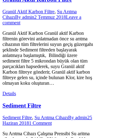
Granül Aktif Karbon Filtre
,
Su Arıtma
Cihazı
By
admin
2 Temmuz 2018
Leave a
comment
Granül Aktif Karbon Granül aktif Karbon
filtrenin görevini anlatmadan önce su arıtma
cihazının tüm filtrelerini suyun geçiş güzergahı
şeklinde Sediment filtreden başlayarak
anlatmaya başlamıştık, Bilindiği üzere
sediment filtre 5 mikrondan büyük olan tüm
parçacıkları hapsederek, suyu Granül aktif
Karbon filtreye gönderir, Granül aktif karbon
filtreye gelen su, içinde bulunan Klor, kire hoş
olmayan koku oluşturan…
Details
Sediment Filtre
Sediment Filtre
,
Su Arıtma Cihazı
By
admin
25
Haziran 2018
1 Comment
Su Arıtma Cihazı Çalışma Prensibi Su aritma