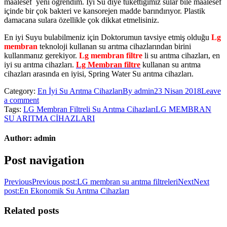
maalesef yeni öğrendim. İyi Su diye tükettiğimiz sular bile maalesef
içinde bir çok bakteri ve kansorejen madde barındırıyor. Plastik
damacana sulara özellikle çok dikkat etmelisiniz.
En iyi Suyu bulabilmeniz için Doktorumun tavsiye etmiş olduğu
Lg
membran
teknoloji kullanan su arıtma cihazlarından birini
kullanmanız gerekiyor.
Lg membran filtre
li su arıtma cihazları, en
iyi su arıtma cihazları.
Lg Membran filtre
kullanan su arıtma
cihazları arasında en iyisi, Spring Water Su arıtma cihazları.
Category:
En İyi Su Arıtma Cihazları
By
admin
23 Nisan 2018
Leave
a comment
Tags:
LG Membran Filtreli Su Arıtma Cihazları
LG MEMBRAN
SU ARITMA CİHAZLARI
Author:
admin
Post navigation
Previous
Previous post:
LG membran su arıtma filtreleri
Next
Next
post:
En Ekonomik Su Arıtma Cihazları
Related posts