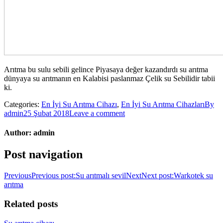
Arıtma bu sulu sebili gelince Piyasaya değer kazandırdı su arıtma
dünyaya su arıtmanın en Kalabisi paslanmaz Çelik su Sebilidir tabii
ki.
Categories:
En İyi Su Arıtma Cihazı
,
En İyi Su Arıtma Cihazları
By
admin
25 Şubat 2018
Leave a comment
Author:
admin
Post navigation
Previous
Previous post:
Su arıtmalı sevil
Next
Next post:
Warkotek su
arıtma
Related posts