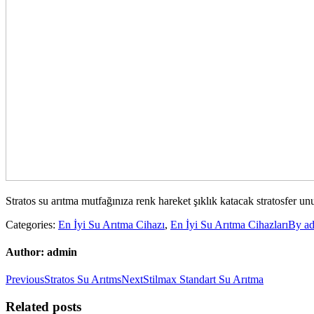
Stratos su arıtma mutfağınıza renk hareket şıklık katacak stratosfer un
Categories:
En İyi Su Arıtma Cihazı
,
En İyi Su Arıtma Cihazları
By
a
Author:
admin
Post
Previous
Next
Previous
Stratos Su Arıtms
Next
Stilmax Standart Su Arıtma
post:
post:
navigation
Related posts