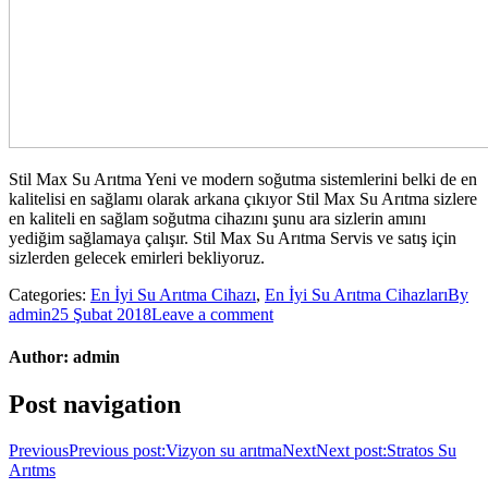
Stil Max Su Arıtma Yeni ve modern soğutma sistemlerini belki de en
kalitelisi en sağlamı olarak arkana çıkıyor Stil Max Su Arıtma sizlere
en kaliteli en sağlam soğutma cihazını şunu ara sizlerin amını
yediğim sağlamaya çalışır. Stil Max Su Arıtma Servis ve satış için
sizlerden gelecek emirleri bekliyoruz.
Categories:
En İyi Su Arıtma Cihazı
,
En İyi Su Arıtma Cihazları
By
admin
25 Şubat 2018
Leave a comment
Author:
admin
Post navigation
Previous
Previous post:
Vizyon su arıtma
Next
Next post:
Stratos Su
Arıtms