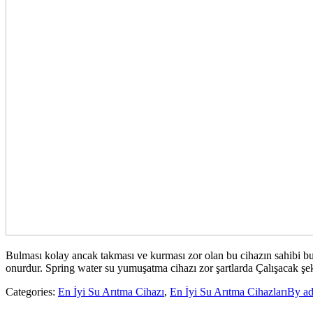
Bulması kolay ancak takması ve kurması zor olan bu cihazın sahibi buldu
onurdur. Spring water su yumuşatma cihazı zor şartlarda Çalışacak şeki
Categories:
En İyi Su Arıtma Cihazı
,
En İyi Su Arıtma Cihazları
By
a