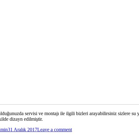
ğunuzda servisi ve montajı ile ilgili bizleri arayabilirsiniz sizlere su y
lde dizayn edilmiştir.
dmin
31 Aralık 2017
Leave a comment