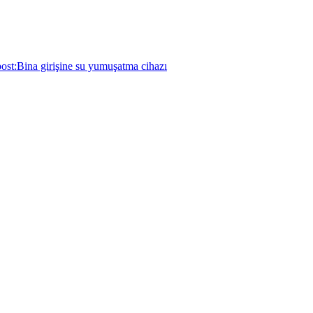
ost:
Bina girişine su yumuşatma cihazı