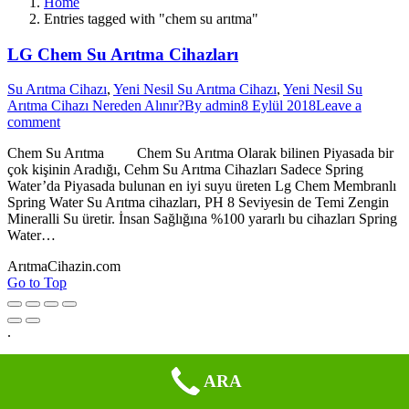
Home
Entries tagged with "chem su arıtma"
LG Chem Su Arıtma Cihazları
Su Arıtma Cihazı
,
Yeni Nesil Su Arıtma Cihazı
,
Yeni Nesil Su
Arıtma Cihazı Nereden Alınır?
By
admin
8 Eylül 2018
Leave a
comment
Chem Su Arıtma Chem Su Arıtma Olarak bilinen Piyasada bir
çok kişinin Aradığı, Cehm Su Arıtma Cihazları Sadece Spring
Water’da Piyasada bulunan en iyi suyu üreten Lg Chem Membranlı
Spring Water Su Arıtma cihazları, PH 8 Seviyesin de Temi Zengin
Mineralli Su üretir. İnsan Sağlığına %100 yararlı bu cihazları Spring
Water…
ArıtmaCihazin.com
Go to Top
.
ARA