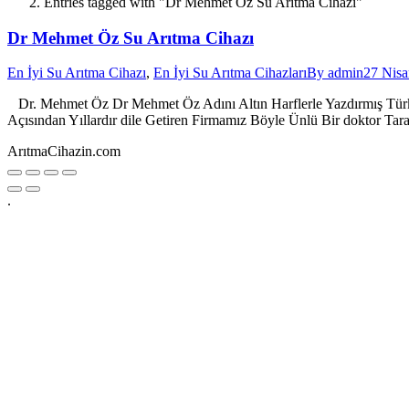
Entries tagged with "Dr Mehmet Öz Su Arıtma Cihazı"
Dr Mehmet Öz Su Arıtma Cihazı
En İyi Su Arıtma Cihazı
,
En İyi Su Arıtma Cihazları
By
admin
27 Nis
Dr. Mehmet Öz Dr Mehmet Öz Adını Altın Harflerle Yazdırmış Türk
Açısından Yıllardır dile Getiren Firmamız Böyle Ünlü Bir doktor Ta
ArıtmaCihazin.com
Go
to
Top
.