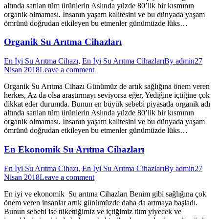
altında satılan tüm ürünlerin Aslında yüzde 80’lik bir kısmının
organik olmaması. İnsanın yaşam kalitesini ve bu dünyada yaşam
ömrünü doğrudan etkileyen bu etmenler günümüzde lüks…
Organik Su Arıtma Cihazları
En İyi Su Arıtma Cihazı
,
En İyi Su Arıtma Cihazları
By
admin
27
Nisan 2018
Leave a comment
Organik Su Arıtma Cihazı Günümüz de artık sağlığına önem veren
herkes, Az da olsa araştırmayı seviyorsa eğer, Yediğine içtiğine çok
dikkat eder durumda. Bunun en büyük sebebi piyasada organik adı
altında satılan tüm ürünlerin Aslında yüzde 80’lik bir kısmının
organik olmaması. İnsanın yaşam kalitesini ve bu dünyada yaşam
ömrünü doğrudan etkileyen bu etmenler günümüzde lüks…
En Ekonomik Su Arıtma Cihazları
En İyi Su Arıtma Cihazı
,
En İyi Su Arıtma Cihazları
By
admin
27
Nisan 2018
Leave a comment
En iyi ve ekonomik Su arıtma Cihazları Benim gibi sağlığına çok
önem veren insanlar artık günümüzde daha da artmaya başladı.
Bunun sebebi ise tükettiğimiz ve içtiğimiz tüm yiyecek ve