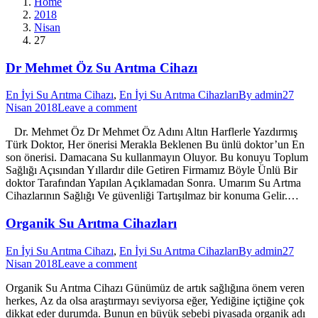
Home
2018
Nisan
27
Dr Mehmet Öz Su Arıtma Cihazı
En İyi Su Arıtma Cihazı
,
En İyi Su Arıtma Cihazları
By
admin
27
Nisan 2018
Leave a comment
Dr. Mehmet Öz Dr Mehmet Öz Adını Altın Harflerle Yazdırmış
Türk Doktor, Her önerisi Merakla Beklenen Bu ünlü doktor’un En
son önerisi. Damacana Su kullanmayın Oluyor. Bu konuyu Toplum
Sağlığı Açısından Yıllardır dile Getiren Firmamız Böyle Ünlü Bir
doktor Tarafından Yapılan Açıklamadan Sonra. Umarım Su Artma
Cihazlarının Sağlığı Ve güvenliği Tartışılmaz bir konuma Gelir.…
Organik Su Arıtma Cihazları
En İyi Su Arıtma Cihazı
,
En İyi Su Arıtma Cihazları
By
admin
27
Nisan 2018
Leave a comment
Organik Su Arıtma Cihazı Günümüz de artık sağlığına önem veren
herkes, Az da olsa araştırmayı seviyorsa eğer, Yediğine içtiğine çok
dikkat eder durumda. Bunun en büyük sebebi piyasada organik adı