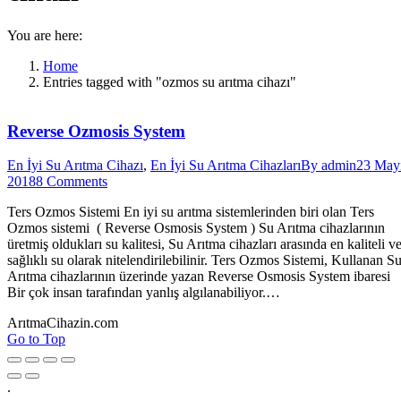
You are here:
Home
Entries tagged with "ozmos su arıtma cihazı"
Reverse Ozmosis System
En İyi Su Arıtma Cihazı
,
En İyi Su Arıtma Cihazları
By
admin
23 May
2018
8 Comments
Ters Ozmos Sistemi En iyi su arıtma sistemlerinden biri olan Ters
Ozmos sistemi ( Reverse Osmosis System ) Su Arıtma cihazlarının
üretmiş oldukları su kalitesi, Su Arıtma cihazları arasında en kaliteli v
sağlıklı su olarak nitelendirilebilinir. Ters Ozmos Sistemi, Kullanan S
Arıtma cihazlarının üzerinde yazan Reverse Osmosis System ibaresi
Bir çok insan tarafından yanlış algılanabiliyor.…
ArıtmaCihazin.com
Go to Top
.