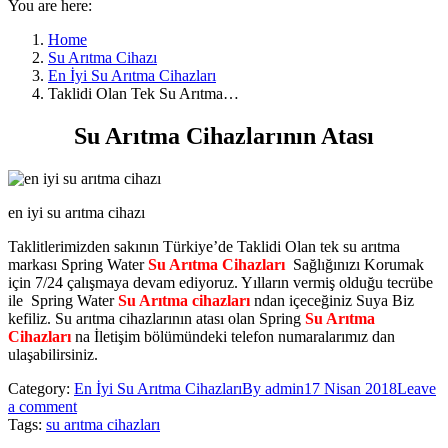
You are here:
Home
Su Arıtma Cihazı
En İyi Su Arıtma Cihazları
Taklidi Olan Tek Su Arıtma…
Su Arıtma Cihazlarının Atası
en iyi su arıtma cihazı
Taklitlerimizden sakının Türkiye’de Taklidi Olan tek su arıtma
markası Spring Water
Su Arıtma Cihazları
Sağlığınızı Korumak
için 7/24 çalışmaya devam ediyoruz. Yılların vermiş olduğu tecrübe
ile Spring Water
Su Arıtma cihazları
ndan içeceğiniz Suya Biz
kefiliz. Su arıtma cihazlarının atası olan Spring
Su Arıtma
Cihazları
na İletişim bölümündeki telefon numaralarımız dan
ulaşabilirsiniz.
Category:
En İyi Su Arıtma Cihazları
By
admin
17 Nisan 2018
Leave
a comment
Tags:
su arıtma cihazları