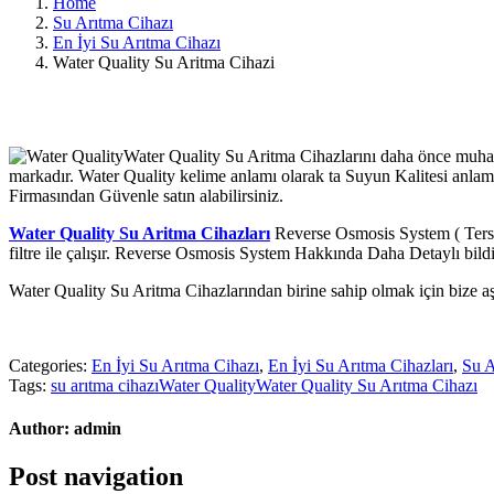
Home
Su Arıtma Cihazı
En İyi Su Arıtma Cihazı
Water Quality Su Aritma Cihazi
Water Quality Su Aritma Cihazlarını daha önce muhak
markadır. Water Quality kelime anlamı olarak ta Suyun Kalitesi anlamı
Firmasından Güvenle satın alabilirsiniz.
Water Quality Su Aritma Cihazları
Reverse Osmosis System ( Ters 
filtre ile çalışır. Reverse Osmosis System Hakkında Daha Detaylı bild
Water Quality Su Aritma Cihazlarından birine sahip olmak için bize aş
Categories:
En İyi Su Arıtma Cihazı
,
En İyi Su Arıtma Cihazları
,
Su A
Tags:
su arıtma cihazı
Water Quality
Water Quality Su Arıtma Cihazı
Author:
admin
Post navigation