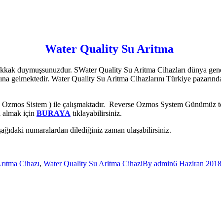
Water Quality Su Aritma
kak duymuşsunuzdur. SWater Quality Su Aritma Cihazları dünya genelind
na gelmektedir. Water Quality Su Aritma Cihazlarını Türkiye pazarında s
Ozmos Sistem ) ile çalışmaktadır. Reverse Ozmos System Günümüz tekn
i almak için
BURAYA
tıklayabilirsiniz.
ağıdaki numaralardan dilediğiniz zaman ulaşabilirsiniz.
rıtma Cihazı
,
Water Quality Su Aritma Cihazi
By
admin
6 Haziran 201