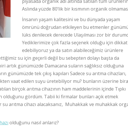
piyasada organik adı altında satılan tüm ürünleri
Aslında yüzde 80’lik bir kısmının organik olmaması
İnsanın yaşam kalitesini ve bu dünyada yaşam
ömrünü doğrudan etkileyen bu etmenler günüm
lüks denilecek derecede Ulaşılması zor bir durumd
Yediklerimize çok fazla seçenek olduğu için dikkat
edebiliyoruz ya da satın alabileceğimiz ürünlere
tiğimiz su için geçerli değil bu sebepten dolayı başta da
n biri artık günümüzde Damacana suların sağlıksız olduğuna
arın günümüzde tek çıkış kapıları Sadece su arıtma cihazları,
çekten vaat edilen suyu üretebiliyor mu? bunların üzerine bir
atılan birçok arıtma cihazının ham maddelerinin içinde Tıpkı
 olduğunu gördüm. Tabii ki firmalar bunları açık etmek
bir su arıtma cihazı alacaksanız, Muhakkak ve muhakkak org
hazı
olduğunu nasıl anlarız?