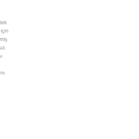
 tek
için
lmiş
uz.
ı
ını