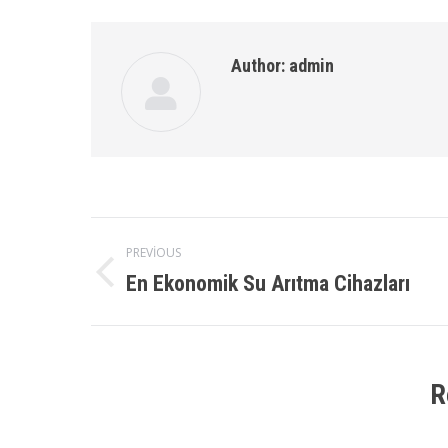
Author:
admin
Post
PREVIOUS
En Ekonomik Su Arıtma Cihazları
Previous
navigation
post:
R