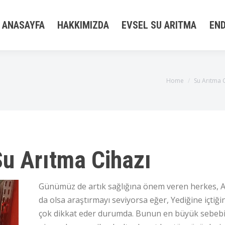
ANASAYFA
HAKKIMIZDA
EVSEL SU ARITMA
END
You are here:
Home
Su Arıtma 
Su Arıtma Cihazı
Günümüz de artık sağlığına önem veren herkes, 
da olsa araştırmayı seviyorsa eğer, Yediğine içtiği
çok dikkat eder durumda. Bunun en büyük sebeb