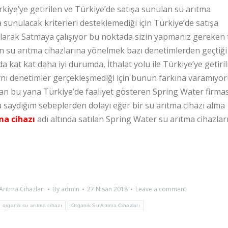
rkiye’ye getirilen ve Türkiye’de satışa sunulan su arıtma
 sunulacak kriterleri desteklemediği için Türkiye’de satışa
ır olarak Satmaya çalışıyor bu noktada sizin yapmanız gereken
 su arıtma cihazlarına yönelmek bazı denetimlerden geçtiği 
a kat kat daha iyi durumda, İthalat yolu ile Türkiye’ye getiri
ynı denetimler gerçekleşmediği için bunun farkına varamıyor
n bu yana Türkiye’de faaliyet gösteren Spring Water firmas
a saydığım sebeplerden dolayı eğer bir su arıtma cihazı alma
ma cihazı
adı altında satılan Spring Water su arıtma cihazlar
 Arıtma Cihazları
By
admin
27 Nisan 2018
Leave a comment
organik su arıtma cihazı
Organik Su Arıtma Cihazları