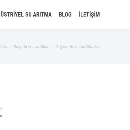
ÜSTRIYEL SU ARITMA
BLOG
İLETIŞIM
Cihazı
En İyi Su Arıtma Cihazı
Organik Su Arıtma Cihazları
Az
ne
i