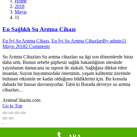
Home
2018
Mayıs
11
En Sağlıklı Su Arıtma Cihazı
En İyi Su Arıtma Cihazı
,
En İyi Su Arıtma Cihazları
By
admin
11
Mayıs 2018
2 Comments
Su Arıtma Cihazları Su arıtma cihazları na ilgi son dönemlerde biraz
daha arttı, Bunun sebebi şüphesiz sağlık bakanlığının sitesinde
yayınlanan damacana su raporu ile alakalı. Sağlığına dikkat eden
insanlar, Suyun hayatımızdaki öneminin, yaşam kalitemiz üzerinde
bulunan etkisinin ne kadar olduğunu bildiklerini için. Bu konuda
dahada bir hassas davranıyorlar. Tabii ki Burada devreye su arıtma
cihazları…
ArıtmaCihazin.com
Go to Top
.
ARA