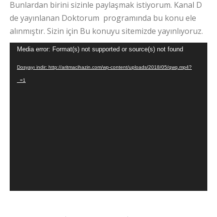
Bunlardan birini sizinle paylaşmak istiyorum. Kanal D
de yayınlanan Doktorum programında bu konu ele
alınmıştır. Sizin için Bu konuyu sitemizde yayınlıyoruz.
Video
Media error: Format(s) not supported or source(s) not found
oynatıcı
Dosyayı indir: http://aritmacihazin.com/wp-content/uploads/2018/05/qwq.mp4?
_=1