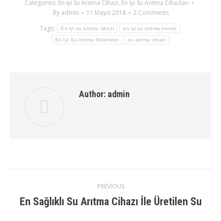
Categories:
En İyi Su Arıtma Cihazı
,
En İyi Su Arıtma Cihazları
By
admin
11 Mayıs 2018
2 Comments
Tags:
En iyi su arıtma cihazı
en iyi su arıtma servisi
En İyi Su Arıtma Sistemleri
su arıtma cihazı
Author:
admin
Post
PREVIOUS
En Sağlıklı Su Arıtma Cihazı İle Üretilen Su
Previous
navigation
post: