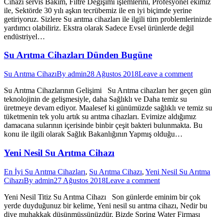
Cihazı servis Bakım, Filtre Değişimi işlemlerini, Profesyonel ekimiz
ile, Sektörde 30 yılı aşkın tecrübemiz ile en iyi biçimde yerine
getiriyoruz. Sizlere Su arıtma cihazları ile ilgili tüm problemlerinizde
yardımcı olabiliriz. Ekstra olarak Sadece Evsel ürünlerde değil
endüstriyel…
Su Arıtma Cihazları Dünden Bugüne
Su Arıtma Cihazı
By
admin
28 Ağustos 2018
Leave a comment
Su Arıtma Cihazlarının Gelişimi Su Arıtma cihazları her geçen gün
teknolojinin de gelişmesiyle, daha Sağlıklı ve Daha temiz su
üretmeye devam ediyor. Maalesef ki günümüzde sağlıklı ve temiz su
tüketmenin tek yolu artık su arıtma cihazları. Evimize aldığımız
damacana sularının içerisinde binbir çeşit bakteri bulunmakta. Bu
konu ile ilgili olarak Sağlık Bakanlığının Yapmış olduğu…
Yeni Nesil Su Arıtma Cihazı
En İyi Su Arıtma Cihazları
,
Su Arıtma Cihazı
,
Yeni Nesil Su Arıtma
Cihazı
By
admin
27 Ağustos 2018
Leave a comment
Yeni Nesil Titiz Su Arıtma Cihazı Son günlerde eminim bir çok
yerde duyduğunuz bir kelime, Yeni nesil su arıtma cihazı, Nedir bu
diye muhakkak düşünmüşsünüzdür. Bizde Spring Water Firması