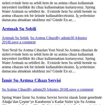
sizleri evinde hem su sebili hem de su arıtma cihazı kullanmak
isteyenleri özellikle iki cihaz kullanmaktan kurtarıyoruz. Spring
Water Arıtmalı su sebilleri ile. Evinizde hem Su sebili hemde su
arıtma cihazını tek bir üründe kullanabileceksiniz. İş yerlerinize
damacana almaktan sıkıldınız mı? Günde En az…
Arıtmalı Su Sebili
Arıtmalı Su Sebili
,
Su Arıtma Cihazı
By
admin
30 Ağustos
2018
Leave a comment
Yeni Nesil Su Arıtma Cihazları Yeni Nesil Su Arıtma cihazları ile
sizleri evinde hem su sebili hem de su arıtma cihazı kullanmak
isteyenleri özellikle iki cihaz kullanmaktan kurtarıyoruz. Spring
Water Arıtmalı su sebilleri ile. Evinizde hem Su sebili hemde su
arıtma cihazını tek bir üründe kullanabileceksiniz. İş yerlerinize
damacana almaktan sıkıldınız mı? Günde En az…
İzmir Su Arıtma Cihazı Servisi
Su Arıtma Cihazı
By
admin
29 Ağustos 2018
Leave a comment
Spring Water İzmir Su Arıtma Servisi Servisi olarak İzmir genelinde
Aliağa’dan Çeşme’ye Karaburun’a Kadar Sizler için Su Arıtma