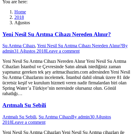
You are here:
Home
2018
Ağustos
Yeni Nesil Su Arıtma Cihazı Nereden Alınır?
Su Arıtma Cihazı
,
Yeni Nesil Su Arıtma Cihazı Nereden Alınır?
By
admin
31 Ağustos 2018
Leave a comment
Yeni Nesil Su Arıtma Cihazı Nereden Alınır Yeni Nesil Su Arıtma
Cihazları İstanbul ve Çevresinde Satın almak istediğiniz zaman
yapmanız gereken tek şey aritmacihazim.com adresinden Yeni Nesil
Su Arıtma Cihazlarını incelemek. İstanbul dahil olmak üzere 81 ilde
ücretsiz keşif ve kurulum hizmeti veren nadir firmalardan biri olan
Spring Water’a Türkiye’nin neresinde olursanız olun. Gönül
rahatlığı…
Arıtmalı Su Sebili
Arıtmalı Su Sebili
,
Su Arıtma Cihazı
By
admin
30 Ağustos
2018
Leave a comment
Yeni Nesil Su Arıtma Cihazları Yeni Nesil Su Arıtma cihazları ile