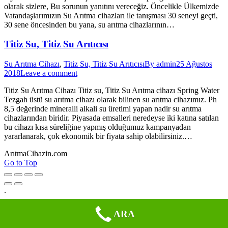
olarak sizlere, Bu sorunun yanıtını vereceğiz. Öncelikle Ülkemizde
Vatandaşlarımızın Su Arıtma cihazları ile tanışması 30 seneyi geçti,
30 sene öncesinden bu yana, su arıtma cihazlarının…
Titiz Su, Titiz Su Arıtıcısı
Su Arıtma Cihazı
,
Titiz Su, Titiz Su Arıtıcısı
By
admin
25 Ağustos
2018
Leave a comment
Titiz Su Arıtma Cihazı Titiz su, Titiz Su Arıtma cihazı Spring Water
Tezgah üstü su arıtma cihazı olarak bilinen su arıtma cihazımız. Ph
8,5 değerinde mineralli alkali su üretimi yapan nadir su arıtma
cihazlarından biridir. Piyasada emsalleri neredeyse iki katına satılan
bu cihazı kısa süreliğine yapmış olduğumuz kampanyadan
yararlanarak, çok ekonomik bir fiyata sahip olabilirsiniz.…
ArıtmaCihazin.com
Go to Top
.
ARA