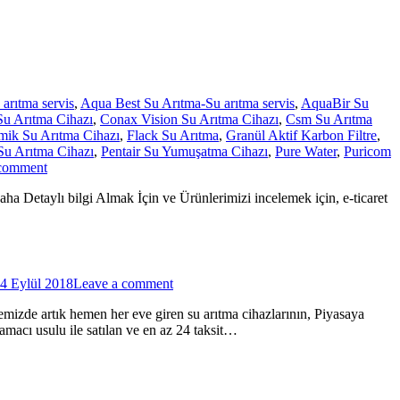
arıtma servis
,
Aqua Best Su Arıtma-Su arıtma servis
,
AquaBir Su
Su Arıtma Cihazı
,
Conax Vision Su Arıtma Cihazı
,
Csm Su Arıtma
mik Su Arıtma Cihazı
,
Flack Su Arıtma
,
Granül Aktif Karbon Filtre
,
Su Arıtma Cihazı
,
Pentair Su Yumuşatma Cihazı
,
Pure Water
,
Puricom
 comment
lı bilgi Almak İçin ve Ürünlerimizi incelemek için, e-ticaret
4 Eylül 2018
Leave a comment
mizde artık hemen her eve giren su arıtma cihazlarının, Piyasaya
amacı usulu ile satılan ve en az 24 taksit…