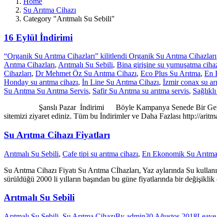
Home
Su Arıtma Cihazı
Category "Arıtmalı Su Sebili"
16 Eylül İndirimi
“Organik Su Arıtma Cihazları” kilitlendi Organik Su Arıtma Cihazları
Arıtma Cihazları
,
Arıtmalı Su Sebili
,
Bina girişine su yumuşatma ciha
Cihazları
,
Dr Mehmet Öz Su Arıtma Cihazı
,
Eco Plus Su Arıtma
,
En 
Honday su arıtma cihazı
,
İn Line Su Arıtma Cihazı
,
İzmir conax su ar
Su Arıtma Su Arıtma Servis
,
Safir Su Arıtma su arıtma servis
,
Sağlıkl
Şanslı Pazar İndirimi Böyle Kampanya Senede Bir Gelir. Tüm Su
sitemizi ziyaret ediniz. Tüm bu İndirimler ve Daha Fazlası http://ar
Su Arıtma Cihazı Fiyatları
Arıtmalı Su Sebili
,
Cafe tipi su arıtma cihazı
,
En Ekonomik Su Arıtma 
Su Arıtma Cihazı Fiyatı Su Arıtma Cİhazları, Yaz aylarında Su kullan
sürüldüğü 2000 li yılların başından bu güne fiyatlarında bir değişikli
Arıtmalı Su Sebili
Arıtmalı Su Sebili
,
Su Arıtma Cihazı
By
admin
30 Ağustos 2018
Leave