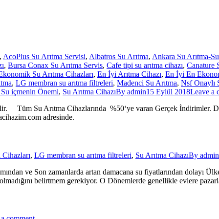
,
AcoPlus Su Arıtma Servisi
,
Albatros Su Arıtma
,
Ankara Su Arıtma-Su 
zı
,
Bursa Conax Su Arıtma Servis
,
Cafe tipi su arıtma cihazı
,
Canature 
Ekonomik Su Arıtma Cihazları
,
En İyi Arıtma Cihazı
,
En İyi En Ekono
ıtma
,
LG membran su arıtma filtreleri
,
Madenci Su Arıtma
,
Nsf Onaylı 
ı Su içmenin Önemi
,
Su Arıtma Cihazı
By
admin
15 Eylül 2018
Leave a
 Arıtma Cihazlarında %50‘ye varan Gerçek İndirimler. Daha Detay
itmacihazim.com adresinde.
Cihazları
,
LG membran su arıtma filtreleri
,
Su Arıtma Cihazı
By
admin
ımından ve Son zamanlarda artan damacana su fiyatlarından dolayı Ülke
k olmadığını belirtmem gerekiyor. O Dönemlerde genellikle evlere pazarl
 a comment