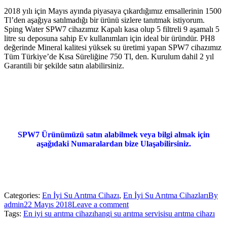
2018 yılı için Mayıs ayında piyasaya çıkardığımız emsallerinin 1500
Tl’den aşağıya satılmadığı bir ürünü sizlere tanıtmak istiyorum.
Sping Water SPW7 cihazımız Kapalı kasa olup 5 filtreli 9 aşamalı 5
litre su deposuna sahip Ev kullanımları için ideal bir üründür. PH8
değerinde Mineral kalitesi yüksek su üretimi yapan SPW7 cihazımız
Tüm Türkiye’de Kısa Süreliğine 750 Tl, den. Kurulum dahil 2 yıl
Garantili bir şekilde satın alabilirsiniz.
SPW7 Ürünümüzü satın alabilmek veya bilgi almak için
aşağıdaki Numaralardan bize Ulaşabilirsiniz.
Categories:
En İyi Su Arıtma Cihazı
,
En İyi Su Arıtma Cihazları
By
admin
22 Mayıs 2018
Leave a comment
Tags:
En iyi su arıtma cihazı
hangi su arıtma servisi
su arıtma cihazı