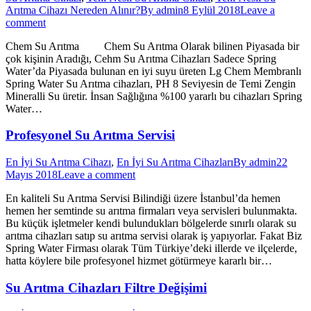
Arıtma Cihazı Nereden Alınır?
By
admin
8 Eylül 2018
Leave a
comment
Chem Su Arıtma Chem Su Arıtma Olarak bilinen Piyasada bir
çok kişinin Aradığı, Cehm Su Arıtma Cihazları Sadece Spring
Water’da Piyasada bulunan en iyi suyu üreten Lg Chem Membranlı
Spring Water Su Arıtma cihazları, PH 8 Seviyesin de Temi Zengin
Mineralli Su üretir. İnsan Sağlığına %100 yararlı bu cihazları Spring
Water…
Profesyonel Su Arıtma Servisi
En İyi Su Arıtma Cihazı
,
En İyi Su Arıtma Cihazları
By
admin
22
Mayıs 2018
Leave a comment
En kaliteli Su Arıtma Servisi Bilindiği üzere İstanbul’da hemen
hemen her semtinde su arıtma firmaları veya servisleri bulunmakta.
Bu küçük işletmeler kendi bulundukları bölgelerde sınırlı olarak su
arıtma cihazları satıp su arıtma servisi olarak iş yapıyorlar. Fakat Biz
Spring Water Firması olarak Tüm Türkiye’deki illerde ve ilçelerde,
hatta köylere bile profesyonel hizmet götürmeye kararlı bir…
Su Arıtma Cihazları Filtre Değişimi