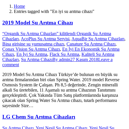
Home
Entries tagged with "En iyi su arıtma cihazı"
2019 Model Su Arıtma Cihazı
“Organik Su Arıtma Cihazları” kilitlendi Organik Su Arıtma
Cihazları
,
AcoPlus Su Arıtma Servisi
,
AquaBir Su Arıtma Cihazları
,
Bina girişine su yumuşatma cihazı
,
Canature Su Arıtma Cihazı
,
Conax Vision Su Arıtma Cihazı
,
En İyi En Ekonomik Su Arıtma
Cihazı
,
En İyi Su Arıtma
,
Flack Su Arıtma
,
Kaliteli Su Arıtma
Cihazları
,
Su Arıtma Cihazı
By
admin
27 Kasım 2018
Leave a
comment
2019 Model Su Arıtma Cihazı Türkiye’de bulunan en büyük su
arıtma firmalarından biri olan Spring Water. 2019 model Reverse
Osmosis System ile Çalışan. Ph 8,5 değerinde, Zengin mineralli
alkali Su üretebilen, 11 Aşamalı su arıtma Cihazının Tanıtımını
gerçekleştirdi. Çok Yakında Tüm Satış platformlarında karşınıza
çıkacak olan Spring Water Su Arıtma cihazı, tutarlı performansı
sayesinde Size…
LG Chem Su Arıtma Cihazları
Su Arıtma Cihazı
,
Yeni Nesil Su Arıtma Cihazı
,
Yeni Nesil Su