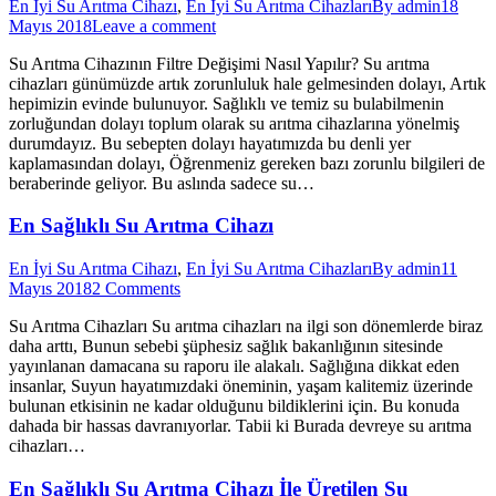
En İyi Su Arıtma Cihazı
,
En İyi Su Arıtma Cihazları
By
admin
18
Mayıs 2018
Leave a comment
Su Arıtma Cihazının Filtre Değişimi Nasıl Yapılır? Su arıtma
cihazları günümüzde artık zorunluluk hale gelmesinden dolayı, Artık
hepimizin evinde bulunuyor. Sağlıklı ve temiz su bulabilmenin
zorluğundan dolayı toplum olarak su arıtma cihazlarına yönelmiş
durumdayız. Bu sebepten dolayı hayatımızda bu denli yer
kaplamasından dolayı, Öğrenmeniz gereken bazı zorunlu bilgileri de
beraberinde geliyor. Bu aslında sadece su…
En Sağlıklı Su Arıtma Cihazı
En İyi Su Arıtma Cihazı
,
En İyi Su Arıtma Cihazları
By
admin
11
Mayıs 2018
2 Comments
Su Arıtma Cihazları Su arıtma cihazları na ilgi son dönemlerde biraz
daha arttı, Bunun sebebi şüphesiz sağlık bakanlığının sitesinde
yayınlanan damacana su raporu ile alakalı. Sağlığına dikkat eden
insanlar, Suyun hayatımızdaki öneminin, yaşam kalitemiz üzerinde
bulunan etkisinin ne kadar olduğunu bildiklerini için. Bu konuda
dahada bir hassas davranıyorlar. Tabii ki Burada devreye su arıtma
cihazları…
En Sağlıklı Su Arıtma Cihazı İle Üretilen Su