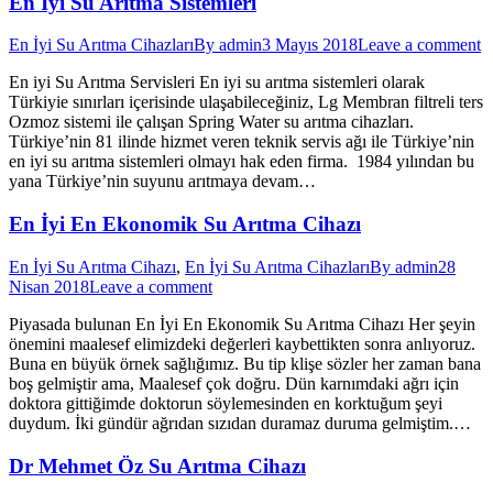
En İyi Su Arıtma Sistemleri
En İyi Su Arıtma Cihazları
By
admin
3 Mayıs 2018
Leave a comment
En iyi Su Arıtma Servisleri En iyi su arıtma sistemleri olarak
Türkiyie sınırları içerisinde ulaşabileceğiniz, Lg Membran filtreli ters
Ozmoz sistemi ile çalışan Spring Water su arıtma cihazları.
Türkiye’nin 81 ilinde hizmet veren teknik servis ağı ile Türkiye’nin
en iyi su arıtma sistemleri olmayı hak eden firma. 1984 yılından bu
yana Türkiye’nin suyunu arıtmaya devam…
En İyi En Ekonomik Su Arıtma Cihazı
En İyi Su Arıtma Cihazı
,
En İyi Su Arıtma Cihazları
By
admin
28
Nisan 2018
Leave a comment
Piyasada bulunan En İyi En Ekonomik Su Arıtma Cihazı Her şeyin
önemini maalesef elimizdeki değerleri kaybettikten sonra anlıyoruz.
Buna en büyük örnek sağlığımız. Bu tip klişe sözler her zaman bana
boş gelmiştir ama, Maalesef çok doğru. Dün karnımdaki ağrı için
doktora gittiğimde doktorun söylemesinden en korktuğum şeyi
duydum. İki gündür ağrıdan sızıdan duramaz duruma gelmiştim.…
Dr Mehmet Öz Su Arıtma Cihazı