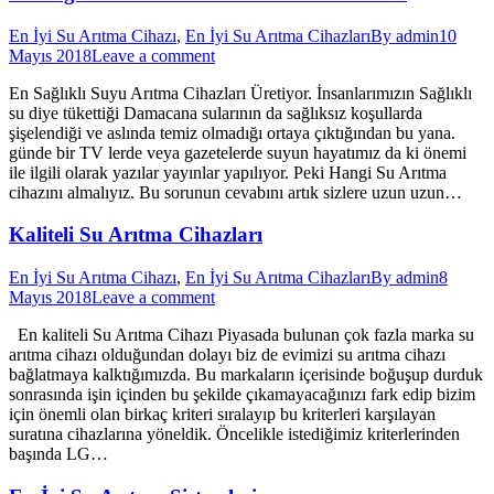
En İyi Su Arıtma Cihazı
,
En İyi Su Arıtma Cihazları
By
admin
10
Mayıs 2018
Leave a comment
En Sağlıklı Suyu Arıtma Cihazları Üretiyor. İnsanlarımızın Sağlıklı
su diye tükettiği Damacana sularının da sağlıksız koşullarda
şişelendiği ve aslında temiz olmadığı ortaya çıktığından bu yana.
günde bir TV lerde veya gazetelerde suyun hayatımız da ki önemi
ile ilgili olarak yazılar yayınlar yapılıyor. Peki Hangi Su Arıtma
cihazını almalıyız. Bu sorunun cevabını artık sizlere uzun uzun…
Kaliteli Su Arıtma Cihazları
En İyi Su Arıtma Cihazı
,
En İyi Su Arıtma Cihazları
By
admin
8
Mayıs 2018
Leave a comment
En kaliteli Su Arıtma Cihazı Piyasada bulunan çok fazla marka su
arıtma cihazı olduğundan dolayı biz de evimizi su arıtma cihazı
bağlatmaya kalktığımızda. Bu markaların içerisinde boğuşup durduk
sonrasında işin içinden bu şekilde çıkamayacağınızı fark edip bizim
için önemli olan birkaç kriteri sıralayıp bu kriterleri karşılayan
suratına cihazlarına yöneldik. Öncelikle istediğimiz kriterlerinden
başında LG…