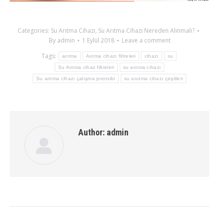
Categories:
Su Arıtma Cihazı
,
Su Arıtma Cihazı Nereden Alınmalı?
By
admin
1 Eylül 2018
Leave a comment
Tags:
arıtma
Arıtma cihazı filtreleri
cihazı
su
Su Arıtma cihaz filtreleri
su arıtma cihazı
Su arıtma cihazı çalışma prensibi
su arutma cihazı çeşitleri
Author:
admin