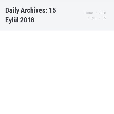
Daily Archives:
15
You are here:
Home
2018
Eylül
15
Eylül 2018
16 Eylül İndirimi
“Organik Su Arıtma Cihazları” kilitlendi Organik Su Arıtma
Cihazları
,
AcoPlus Su Arıtma Servisi
,
Albatros Su Arıtma
,
Ankara Su Arıtma-Su arıtma servis
,
Aqua Best Su Arıtma-Su
arıtma servis
,
AquaBir Su Arıtma Cihazları
,
Arıtmalı Su Sebili
,
Bina girişine su yumuşatma cihazı
,
Bursa Conax Su Arıtma
Servis
,
Cafe tipi su arıtma cihazı
,
Canature Su Arıtma Cihazı
,
Conax Vision Su Arıtma Cihazı
,
Csm Su Arıtma Cihazları
,
Dr
Mehmet Öz Su Arıtma Cihazı
,
Eco Plus Su Arıtma
,
En
Ekonomik Su Arıtma Cihazları
,
En İyi Arıtma Cihazı
,
En İyi En
Ekonomik Su Arıtma Cihazı
,
Flack Su Arıtma
,
Granül Aktif