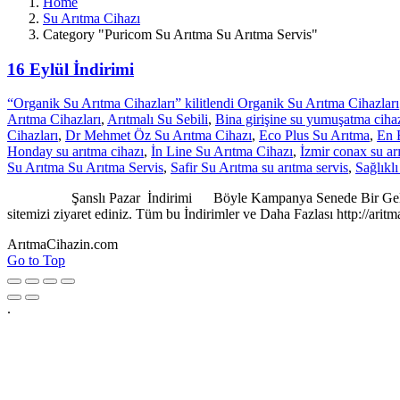
Home
Su Arıtma Cihazı
Category "Puricom Su Arıtma Su Arıtma Servis"
16 Eylül İndirimi
“Organik Su Arıtma Cihazları” kilitlendi Organik Su Arıtma Cihazları
Arıtma Cihazları
,
Arıtmalı Su Sebili
,
Bina girişine su yumuşatma ciha
Cihazları
,
Dr Mehmet Öz Su Arıtma Cihazı
,
Eco Plus Su Arıtma
,
En 
Honday su arıtma cihazı
,
İn Line Su Arıtma Cihazı
,
İzmir conax su ar
Su Arıtma Su Arıtma Servis
,
Safir Su Arıtma su arıtma servis
,
Sağlıkl
Şanslı Pazar İndirimi Böyle Kampanya Senede Bir Gelir. Tüm Su
sitemizi ziyaret ediniz. Tüm bu İndirimler ve Daha Fazlası http://ar
ArıtmaCihazin.com
Go to Top
.