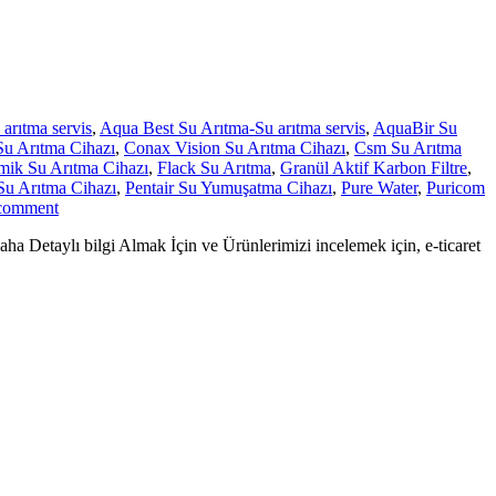
arıtma servis
,
Aqua Best Su Arıtma-Su arıtma servis
,
AquaBir Su
Su Arıtma Cihazı
,
Conax Vision Su Arıtma Cihazı
,
Csm Su Arıtma
mik Su Arıtma Cihazı
,
Flack Su Arıtma
,
Granül Aktif Karbon Filtre
,
Su Arıtma Cihazı
,
Pentair Su Yumuşatma Cihazı
,
Pure Water
,
Puricom
 comment
lı bilgi Almak İçin ve Ürünlerimizi incelemek için, e-ticaret