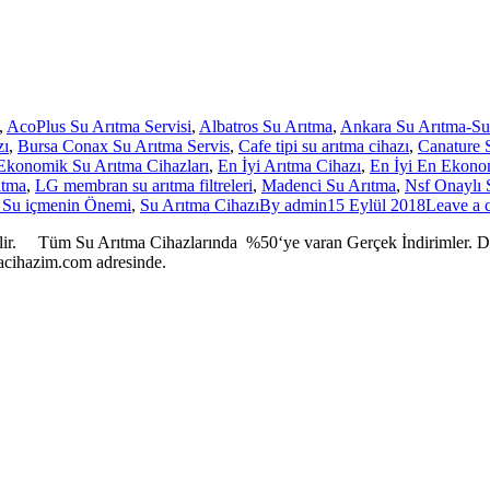
,
AcoPlus Su Arıtma Servisi
,
Albatros Su Arıtma
,
Ankara Su Arıtma-Su 
zı
,
Bursa Conax Su Arıtma Servis
,
Cafe tipi su arıtma cihazı
,
Canature 
Ekonomik Su Arıtma Cihazları
,
En İyi Arıtma Cihazı
,
En İyi En Ekono
ıtma
,
LG membran su arıtma filtreleri
,
Madenci Su Arıtma
,
Nsf Onaylı 
ı Su içmenin Önemi
,
Su Arıtma Cihazı
By
admin
15 Eylül 2018
Leave a
 Arıtma Cihazlarında %50‘ye varan Gerçek İndirimler. Daha Detay
itmacihazim.com adresinde.