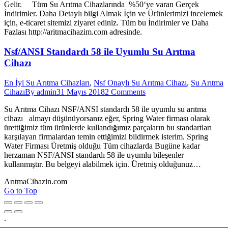
Gelir. Tüm Su Arıtma Cihazlarında %50‘ye varan Gerçek
İndirimler. Daha Detaylı bilgi Almak İçin ve Ürünlerimizi incelemek
için, e-ticaret sitemizi ziyaret ediniz. Tüm bu İndirimler ve Daha
Fazlası http://aritmacihazim.com adresinde.
Nsf/ANSI Standardı 58 ile Uyumlu Su Arıtma
Cihazı
En İyi Su Arıtma Cihazları
,
Nsf Onaylı Su Arıtma Cihazı
,
Su Arıtma
Cihazı
By
admin
31 Mayıs 2018
2 Comments
Su Arıtma Cihazı NSF/ANSI standardı 58 ile uyumlu su arıtma
cihazı almayı düşünüyorsanız eğer, Spring Water firması olarak
ürettiğimiz tüm ürünlerde kullandığımız parçaların bu standartları
karşılayan firmalardan temin ettiğimizi bildirmek isterim. Spring
Water Firması Üretmiş olduğu Tüm cihazlarda Bugüne kadar
herzaman NSF/ANSI standardı 58 ile uyumlu bileşenler
kullanmıştır. Bu belgeyi alabilmek için. Üretmiş olduğunuz…
ArıtmaCihazin.com
Go to Top
.