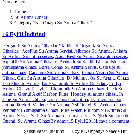
You are here:
Home
Su Arıtma Cihazı
Category "Nsf Onaylı Su Arıtma Cihazı"
16 Eylül İndirimi
“Organik Su Arıtma Cihazları” kilitlendi Organik Su Arıtma
Cihazları
,
AcoPlus Su Arıtma Servisi
,
Albatros Su Arıtma
,
Ankara
Su Arıtma-Su arıtma servis
,
Aqua Best Su Arıtma-Su arıtma servis
,
AquaBir Su Arıtma Cihazları
,
Arıtmalı Su Sebili
,
Bina girişine su
yumuşatma cihazı
,
Bursa Conax Su Arıtma Servis
,
Cafe tipi su
arıtma cihazı
,
Canature Su Arıtma Cihazı
,
Conax Vision Su Arıtma
Cihazı
,
Csm Su Arıtma Cihazları
,
Dr Mehmet Öz Su Arıtma Cihazı
,
Eco Plus Su Arıtma
,
En Ekonomik Su Arıtma Cihazları
,
En İyi
Arıtma Cihazı
,
En İyi En Ekonomik Su Arıtma Cihazı
,
Flack Su
Arıtma
,
Granül Aktif Karbon Filtre
,
Honday su arıtma cihazı
,
İn
Line Su Arıtma Cihazı
,
İzmir conax su arıtma
,
LG membran su
arıtma filtreleri
,
Madenci Su Arıtma
,
Nsf Onaylı Su Arıtma Cihazı
,
Pentair Su Yumuşatma Cihazı
,
Pure Water
,
Puricom Su Arıtma Su
Arıtma Servis
,
Safir Su Arıtma su arıtma servis
,
Sağlıklı Su içmenin
Önemi
,
Su Arıtma Cihazı
By
admin
15 Eylül 2018
Leave a comment
Şanslı Pazar İndirimi Böyle Kampanya Senede Bir