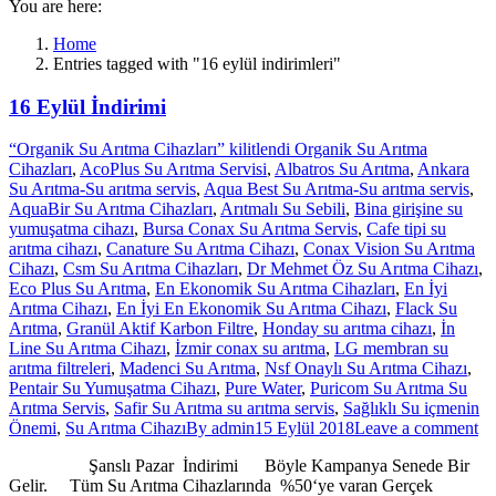
You are here:
Home
Entries tagged with "16 eylül indirimleri"
16 Eylül İndirimi
“Organik Su Arıtma Cihazları” kilitlendi Organik Su Arıtma
Cihazları
,
AcoPlus Su Arıtma Servisi
,
Albatros Su Arıtma
,
Ankara
Su Arıtma-Su arıtma servis
,
Aqua Best Su Arıtma-Su arıtma servis
,
AquaBir Su Arıtma Cihazları
,
Arıtmalı Su Sebili
,
Bina girişine su
yumuşatma cihazı
,
Bursa Conax Su Arıtma Servis
,
Cafe tipi su
arıtma cihazı
,
Canature Su Arıtma Cihazı
,
Conax Vision Su Arıtma
Cihazı
,
Csm Su Arıtma Cihazları
,
Dr Mehmet Öz Su Arıtma Cihazı
,
Eco Plus Su Arıtma
,
En Ekonomik Su Arıtma Cihazları
,
En İyi
Arıtma Cihazı
,
En İyi En Ekonomik Su Arıtma Cihazı
,
Flack Su
Arıtma
,
Granül Aktif Karbon Filtre
,
Honday su arıtma cihazı
,
İn
Line Su Arıtma Cihazı
,
İzmir conax su arıtma
,
LG membran su
arıtma filtreleri
,
Madenci Su Arıtma
,
Nsf Onaylı Su Arıtma Cihazı
,
Pentair Su Yumuşatma Cihazı
,
Pure Water
,
Puricom Su Arıtma Su
Arıtma Servis
,
Safir Su Arıtma su arıtma servis
,
Sağlıklı Su içmenin
Önemi
,
Su Arıtma Cihazı
By
admin
15 Eylül 2018
Leave a comment
Şanslı Pazar İndirimi Böyle Kampanya Senede Bir
Gelir. Tüm Su Arıtma Cihazlarında %50‘ye varan Gerçek